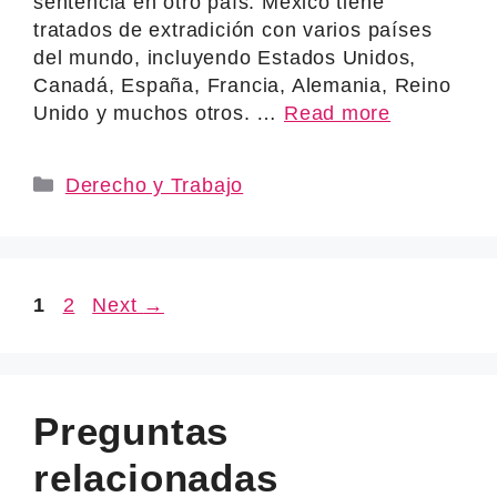
sentencia en otro país. México tiene
tratados de extradición con varios países
del mundo, incluyendo Estados Unidos,
Canadá, España, Francia, Alemania, Reino
Unido y muchos otros. …
Read more
Categories
Derecho y Trabajo
Page
Page
1
2
Next
→
Preguntas
relacionadas