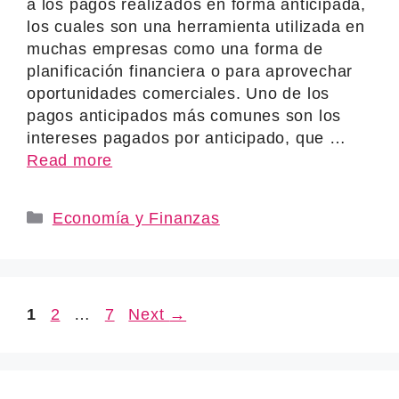
a los pagos realizados en forma anticipada,
los cuales son una herramienta utilizada en
muchas empresas como una forma de
planificación financiera o para aprovechar
oportunidades comerciales. Uno de los
pagos anticipados más comunes son los
intereses pagados por anticipado, que …
Read more
Categories
Economía y Finanzas
Page
Page
Page
1
2
…
7
Next
→