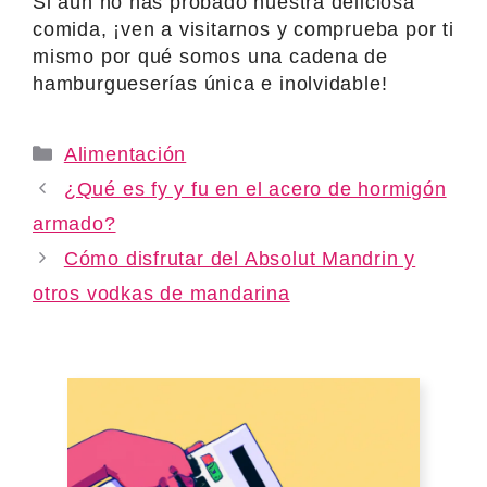
Si aún no has probado nuestra deliciosa
comida, ¡ven a visitarnos y comprueba por ti
mismo por qué somos una cadena de
hamburgueserías única e inolvidable!
Categories
Alimentación
¿Qué es fy y fu en el acero de hormigón
armado?
Cómo disfrutar del Absolut Mandrin y
otros vodkas de mandarina