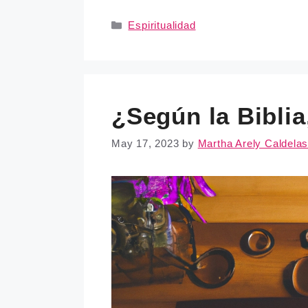
Categories
Espiritualidad
¿Según la Biblia
May 17, 2023
by
Martha Arely Caldela