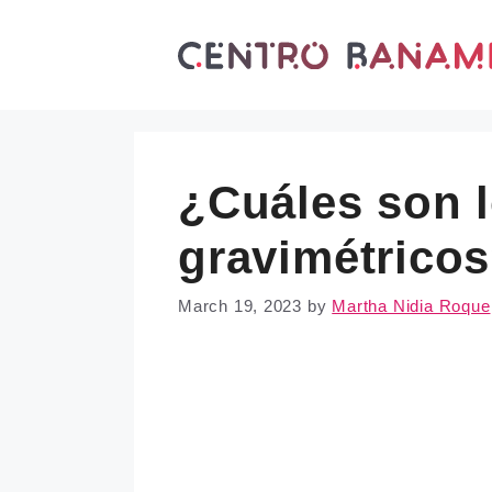
Skip
to
content
¿Cuáles son l
gravimétrico
March 19, 2023
by
Martha Nidia Roque