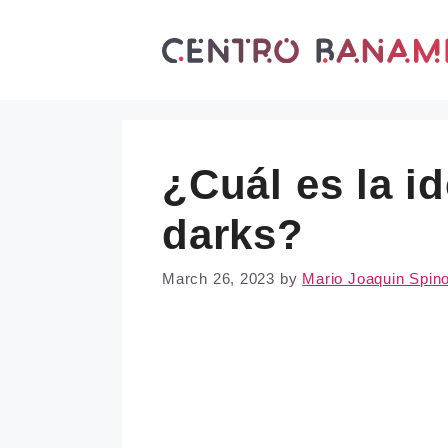
Skip
to
content
¿Cuál es la i
darks?
March 26, 2023
by
Mario Joaquin Spin