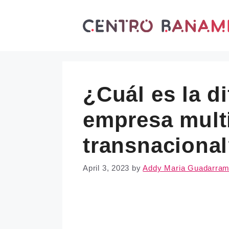
Skip
to
content
¿Cuál es la d
empresa mult
transnaciona
April 3, 2023
by
Addy Maria Guadarra