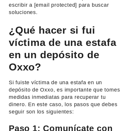
escribir a [email protected] para buscar
soluciones.
¿Qué hacer si fui
víctima de una estafa
en un depósito de
Oxxo?
Si fuiste víctima de una estafa en un
depósito de Oxxo, es importante que tomes
medidas inmediatas para recuperar tu
dinero. En este caso, los pasos que debes
seguir son los siguientes:
Paso 1: Comunícate con