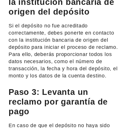
la institución bancaria de
origen del depósito
Si el depósito no fue acreditado
correctamente, debes ponerte en contacto
con la institución bancaria de origen del
depósito para iniciar el proceso de reclamo.
Para ello, deberás proporcionar todos los
datos necesarios, como el número de
transacción, la fecha y hora del depósito, el
monto y los datos de la cuenta destino.
Paso 3: Levanta un
reclamo por garantía de
pago
En caso de que el depósito no haya sido