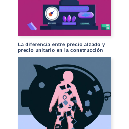
La diferencia entre precio alzado y
precio unitario en la construcción