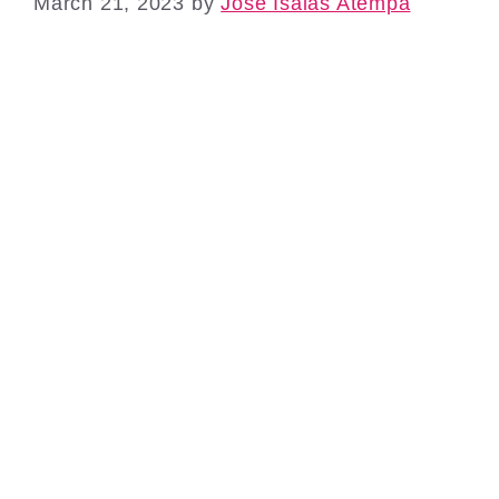
March 21, 2023
by
Jose Isaias Atempa