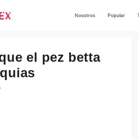
Nosotros
Popular
que el pez betta
nquias
a