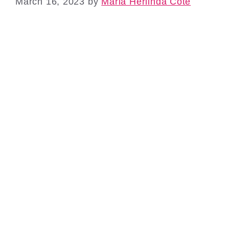
March 16, 2023
by
Maria Herlinda Cote