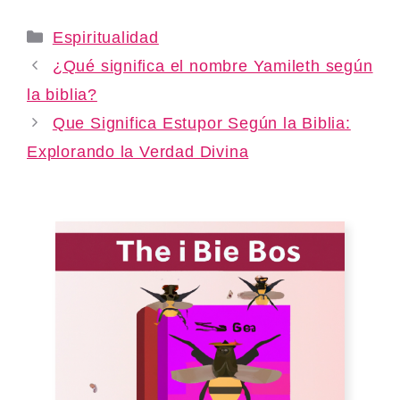
Categories
Espiritualidad
¿Qué significa el nombre Yamileth según
la biblia?
Que Significa Estupor Según la Biblia:
Explorando la Verdad Divina