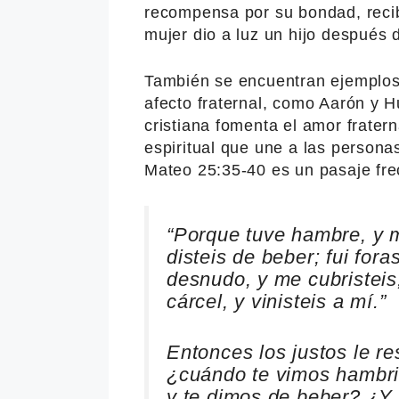
recompensa por su bondad, reci
mujer dio a luz un hijo después 
También se encuentran ejemplos 
afecto fraternal, como Aarón y H
cristiana fomenta el amor frater
espiritual que une a las personas
Mateo 25:35-40 es un pasaje fre
“Porque tuve hambre, y m
disteis de beber; fui fora
desnudo, y me cubristeis;
cárcel, y vinisteis a mí.”
Entonces los justos le r
¿cuándo te vimos hambrie
y te dimos de beber? ¿Y 