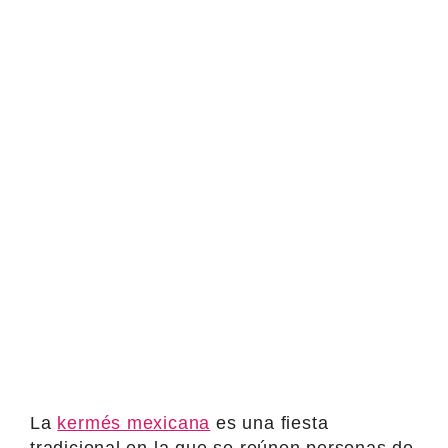
La
kermés mexicana
es una fiesta
tradicional en la que se reúnen personas de