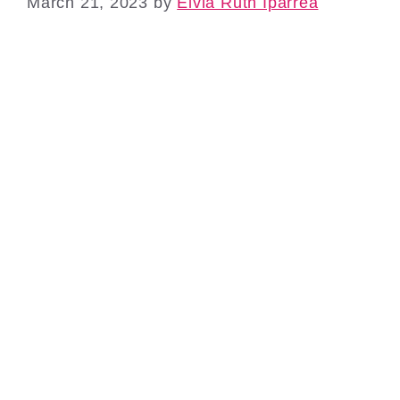
March 21, 2023
by
Elvia Ruth Iparrea