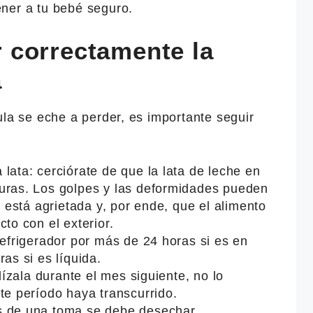
ner a tu bebé seguro.
 correctamente la
a
ula se eche a perder, es importante seguir
lata: cerciórate de que la lata de leche en
uras. Los golpes y las deformidades pueden
r está agrietada y, por ende, que el alimento
to con el exterior.
refrigerador por más de 24 horas si es en
as si es líquida.
ilízala durante el mes siguiente, no lo
te período haya transcurrido.
s de una toma se debe desechar