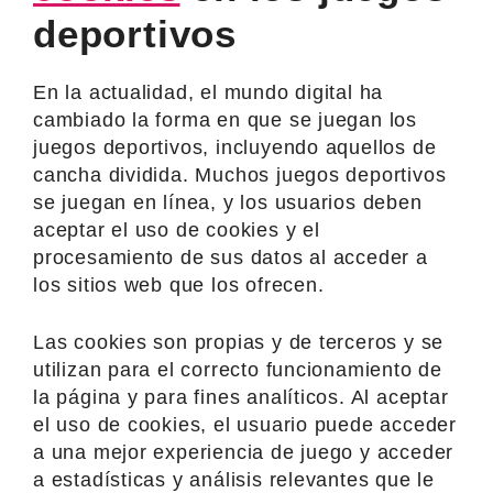
deportivos
En la actualidad, el mundo digital ha
cambiado la forma en que se juegan los
juegos deportivos, incluyendo aquellos de
cancha dividida. Muchos juegos deportivos
se juegan en línea, y los usuarios deben
aceptar el uso de cookies y el
procesamiento de sus datos al acceder a
los sitios web que los ofrecen.
Las cookies son propias y de terceros y se
utilizan para el correcto funcionamiento de
la página y para fines analíticos. Al aceptar
el uso de cookies, el usuario puede acceder
a una mejor experiencia de juego y acceder
a estadísticas y análisis relevantes que le