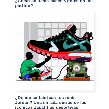
¿Cómo se llama hacer 6 goles en un
partido?
¿Dónde se fabrican los tenis
Jordan? Una mirada detrás de las
icónicas zapatillas deportivas