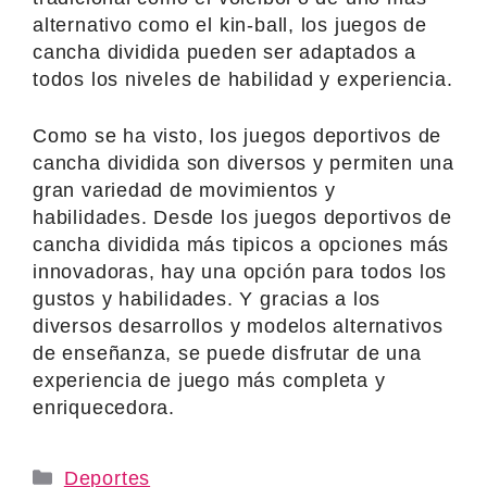
alternativo como el kin-ball, los juegos de
cancha dividida pueden ser adaptados a
todos los niveles de habilidad y experiencia.
Como se ha visto, los juegos deportivos de
cancha dividida son diversos y permiten una
gran variedad de movimientos y
habilidades. Desde los juegos deportivos de
cancha dividida más tipicos a opciones más
innovadoras, hay una opción para todos los
gustos y habilidades. Y gracias a los
diversos desarrollos y modelos alternativos
de enseñanza, se puede disfrutar de una
experiencia de juego más completa y
enriquecedora.
Categories
Deportes