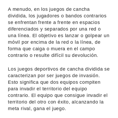
A menudo, en los juegos de cancha
dividida, los jugadores o bandos contrarios
se enfrentan frente a frente en espacios
diferenciados y separados por una red o
una línea. El objetivo es lanzar o golpear un
móvil por encima de la red o la línea, de
forma que caiga o muera en el campo
contrario o resulte difícil su devolución.
Los juegos deportivos de cancha dividida se
caracterizan por ser juegos de invasión.
Esto significa que dos equipos compiten
para invadir el territorio del equipo
contrario. El equipo que consigue invadir el
territorio del otro con éxito, alcanzando la
meta rival, gana el juego.