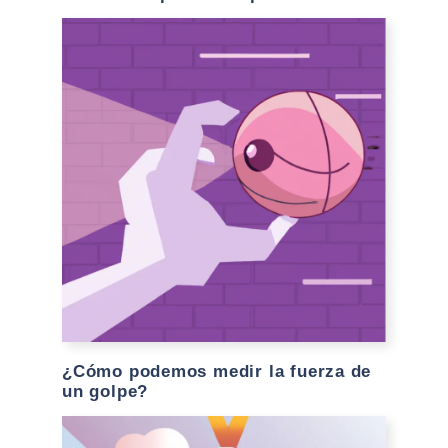
¿Cómo podemos medir la fuerza de
un golpe?