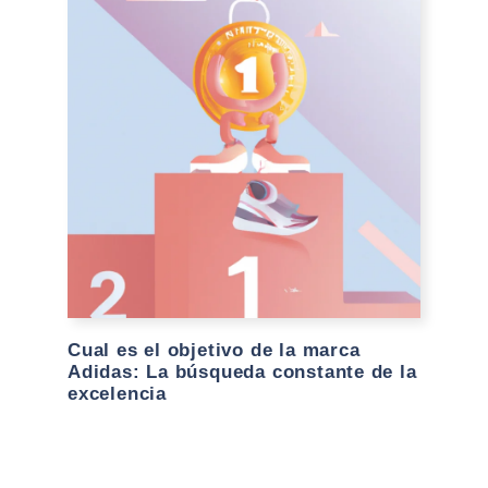
Cual es el objetivo de la marca
Adidas: La búsqueda constante de la
excelencia