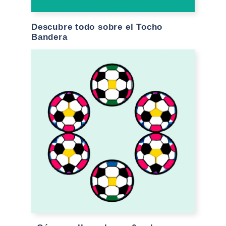
Descubre todo sobre el Tocho
Bandera