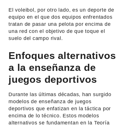
El voleibol, por otro lado, es un deporte de
equipo en el que dos equipos enfrentados
tratan de pasar una pelota por encima de
una red con el objetivo de que toque el
suelo del campo rival.
Enfoques alternativos
a la enseñanza de
juegos deportivos
Durante las últimas décadas, han surgido
modelos de enseñanza de juegos
deportivos que enfatizan en la táctica por
encima de lo técnico. Estos modelos
alternativos se fundamentan en la Teoría