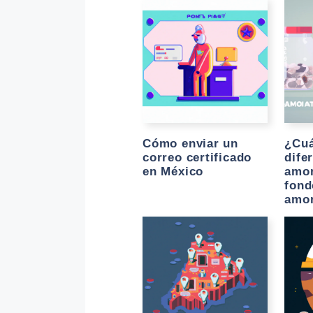
Cómo enviar un
¿Cuá
correo certificado
dife
en México
amor
fond
amor