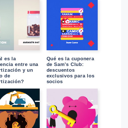
l es la
Qué es la cuponera
rencia entre una
de Sam’s Club:
tización y un
descuentos
o de
exclusivos para los
tización?
socios