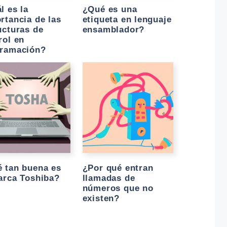
l es la
¿Qué es una
rtancia de las
etiqueta en lenguaje
ucturas de
ensamblador?
rol en
ramación?
 tan buena es
¿Por qué entran
arca Toshiba?
llamadas de
números que no
existen?