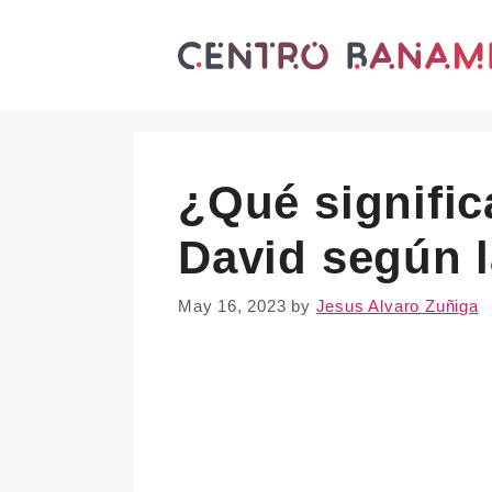
Skip
to
content
¿Qué signific
David según l
May 16, 2023
by
Jesus Alvaro Zuñiga