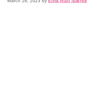
March 26, 2023
by
Elvia Ruth Iparrea