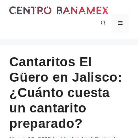
Skip
to
content
Menu
Cantaritos El
Güero en Jalisco:
¿Cuánto cuesta
un cantarito
preparado?