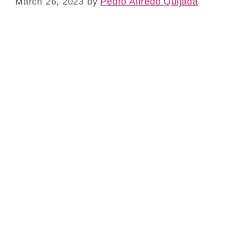
March 26, 2023
by
Pedro Alfredo Quijada