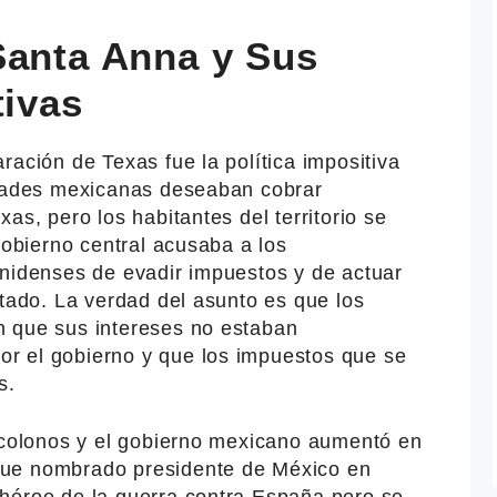
Santa Anna y Sus
tivas
ración de Texas fue la política impositiva
idades mexicanas deseaban cobrar
as, pero los habitantes del territorio se
gobierno central acusaba a los
unidenses de evadir impuestos y de actuar
stado. La verdad del asunto es que los
n que sus intereses no estaban
r el gobierno y que los impuestos que se
s.
s colonos y el gobierno mexicano aumentó en
fue nombrado presidente de México en
héroe de la guerra contra España pero se