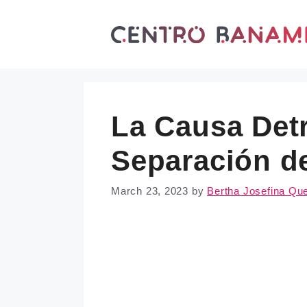
Skip
to
content
La Causa Detr
Separación d
March 23, 2023
by
Bertha Josefina Qu