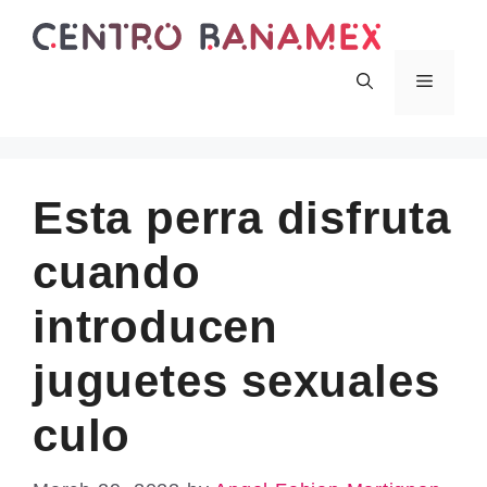
Skip
to
content
Menu
Esta perra disfruta
cuando
introducen
juguetes sexuales
culo