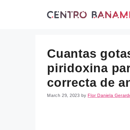
Skip
to
content
Cuantas gotas
piridoxina pa
correcta de a
March 29, 2023
by
Flor Daniela Gerard