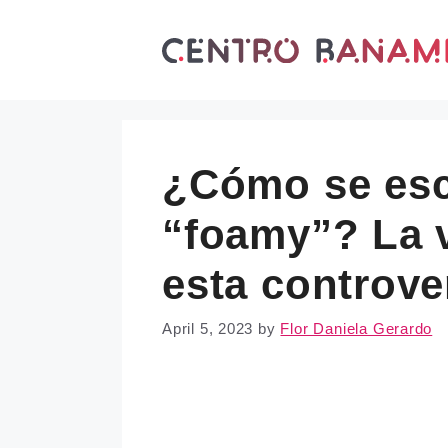
Skip
to
content
¿Cómo se esc
“foamy”? La 
esta controve
April 5, 2023
by
Flor Daniela Gerardo